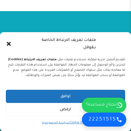
تابعنا على السوشيال ميديا
ملفات تعريف الارتباط الخاصة
بـقوقل
يمكنك متابعة جميع صفحات مركز تيجان الدولي لطب الاسنان
لتقديم أفضل تجربة ممكنة، نستخدم تقنيات مثل
ملفات تعريف الارتباط (Cookies)
للحصول على احدث العروض
لتخزين و/أو الوصول إلى معلومات الجهاز. الموافقة على استخدام هذه التقنيات تتيح
لنا معالجة بيانات مثل سلوك التصفح أو المعرّفات الفريدة على هذا الموقع. عدم
الموافقة أو سحب الموافقة قد يؤثر سلبًا على بعض الميزات والوظائف.
اوافق
تحتاج مساعدة؟
ارفض
22251515
جميع الحقوق محفوظة – 2026© مركز تيجان لطب الاسنان
Cookie Policy
سياسة الخصوصية