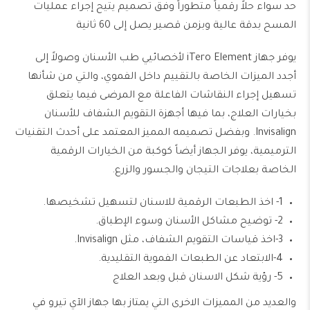
حد سواء حلاً رقمياً متطوراً وفق تصميم يتيح إجراء عمليات
المسح بدقة عالية وبزمن قصير يصل إلى 60 ثانية
يوفر جهاز
iTero Element
لأخصائيي طب الأسنان وصولاً إلى
أجدد الميزات الخاصة بالتقييم داخل الفموي، والتي من شأنها
تسهيل إجراء النقاشات الفاعلة مع المرضى فيما يتعلق
بخيارات العلاج، بما فيها أجهزة التقويم الشفاف للأسنان
Invisalign
. وبفضل تصميمه المميز المعتمد على أحدث التقنيات
الترميمية، يوفر الجهاز أيضاً كوكبة من الخيارات الرقمية
الخاصة بعلاجات التيجان والجسور والزرع.
1- اخذ الطبعات الرقمية للاسنان لتسهيل تشخيصها.
2- توضيح مشاكل الأسنان وسوء الإطباق.
3-اخذ قياسات
التقويم
الشفاف، مثل
Invisalign
.
4-الابتعاد عن الطبعات الفموية التقليدية.
5- رؤية شكل الاسنان قبل وبعد العلاج
والعديد من المميزات الاخرى التي يمتاز بها جهاز الآي تيرو في