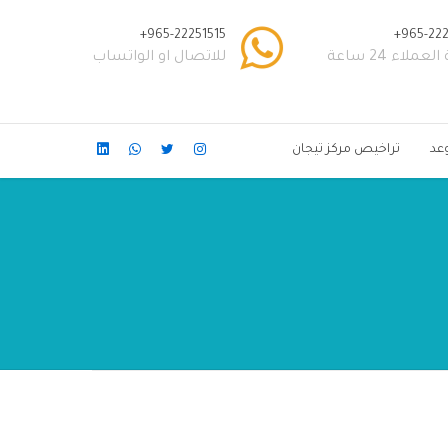
965-22251515+
965-222
عملاء 24 ساعة
للاتصال او الواتساب
عد
تراخيص مركز تيجان