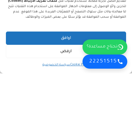
لتقديم أفضل تجربة ممكنة، نستخدم تقنيات مثل
ملفات تعريف الارتباط (Cookies)
لتخزين و/أو الوصول إلى معلومات الجهاز. الموافقة على استخدام هذه التقنيات تتيح
لنا معالجة بيانات مثل سلوك التصفح أو المعرّفات الفريدة على هذا الموقع. عدم
الموافقة أو سحب الموافقة قد يؤثر سلبًا على بعض الميزات والوظائف.
اوافق
عيادة أسنان في السالمية | مركز
ابتسامة هوليوود في الكويت |
تيجان لطب الأسنان
المراحل والنتائج المتوقعة
تحتاج مساعدة؟
ارفض
1
by admin
0
by admin
22251515
Cookie Policy
سياسة الخصوصية