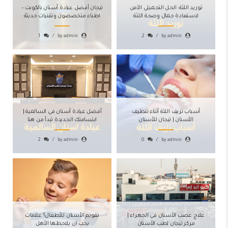
توريد اللثة: الحل التجميلي الآمن
تيجان أفضل عيادة أسنان بالكويت –
لاستعادة جمال وصحة اللثة
اطباء متخصصون وتقنيات حديثة
1
by admin
2
by admin
أسباب نزيف اللثة أثناء تنظيف
أفضل عيادة أسنان في السالمية |
الأسنان | تيجان للأسنان
ابتسامتك الجديدة تبدأ من هنا
2
by admin
0
by admin
أفضل عيادة تقويم في الجهراء:
علاج عصب الأسنان في الجهراء |
تقويم الأسنان للأطفال؟ علامات
مركز تيجان لطب الأسنان
خيارات مبتكرة لعلاج الأسنان
يجب ان يلاحظها الأهل