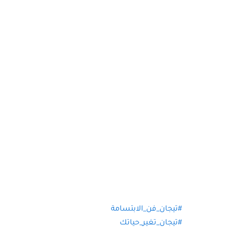
#تيجان_فن_الابتسامة
#تيجان_تغير_حياتك