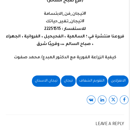
(فرع صباح السالم)
#تيجان_فن_الابتسامة
#تيجان_تغير_حياتك
للاستفسار : 22251515
‏‎‏‎‏‎فروعنا منتشرة في ؛ السالمية ، الفحيحيل ، الفروانية ، الجهراء
، صباح السالم ،،، وقريبًا شرق
كيفية الزراعة الفورية مع الدكتور المبدع/ محمد صفوت
الانفزلاين
التقويم الشفاف
تيجان
تيجان الاسنان
LEAVE A REPLY