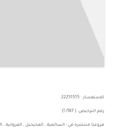
للاستفسار : 22251515
رقم الترخيص: ( 187/ أ)