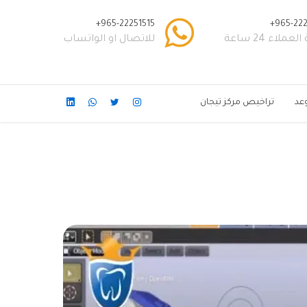
965-22251515+
965-222
عملاء 24 ساعة
للاتصال او الواتساب
عد
تراخيص مركز تيجان