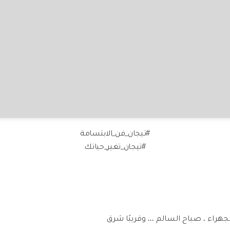
#تيجان_فن_الابتسامة
#تيجان_تغير_حياتك