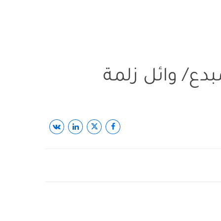
دع/ وائل زلمة