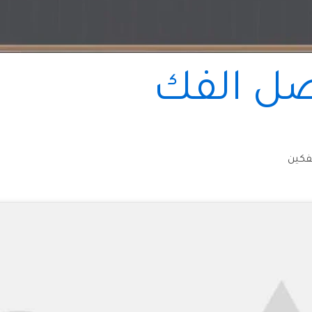
صل الفك
فكين