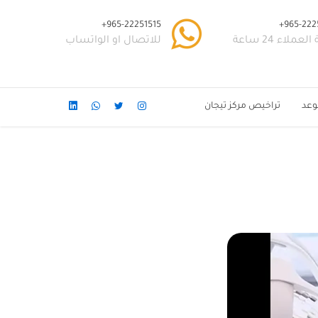
965-22251515+
965-2225
عملاء 24 ساعة
للاتصال او الواتساب
وعد
تراخيص مركز تيجان