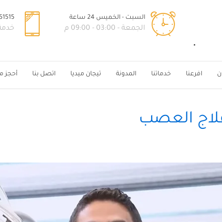
السبت - الخميس 24 ساعة
1515+
الجمعة - 03:00 - 09:00 م
خدمة ال
ن
افرعنا
خدماتنا
المدونة
تيجان ميديا
اتصل بنا
أحجز م
لاج العصب