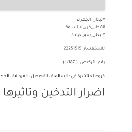
#تيجان_الجهراء
#تيجان_فن_الابتسامة
#تيجان_تغير_حياتك
للاستفسار: 22251515
رقم الترخيص: ( 187/ أ)
اضرار التدخين وتاثيره