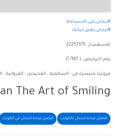
#تيجان_فن_الابتسامة
#تيجان_تغير_حياتك
للاستفسار: 22251515
رقم الترخيص: ( 187/ أ)
jan The Art of Smiling
افضل عيادة اسنان بالكويت
افضل عيادة اسنان في الكويت