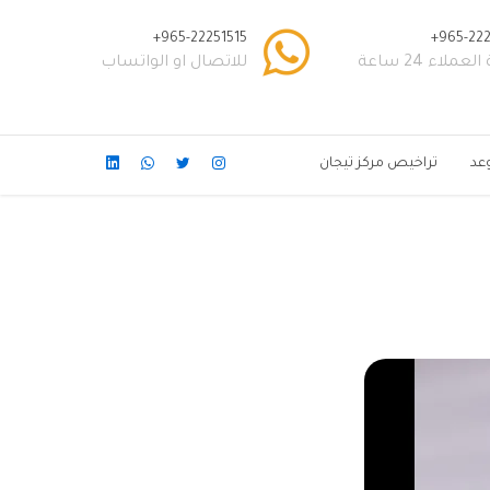
965-22251515+
965-222
عملاء 24 ساعة
للاتصال او الواتساب
عد
تراخيص مركز تيجان