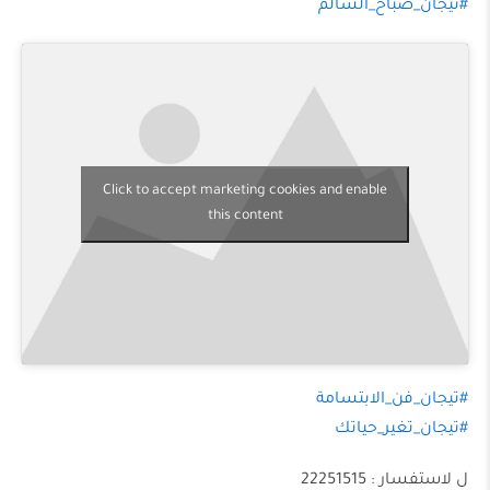
#تيجان_صباح_السالم
Click to accept marketing cookies and enable
this content
#تيجان_فن_الابتسامة
#تيجان_تغير_حياتك
ل لاستفسار : 22251515