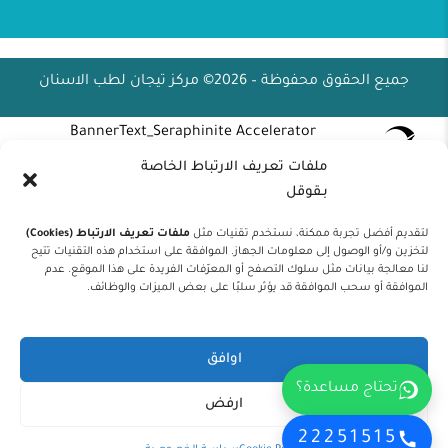
جميع الحقوق محفوظة – 2026© مركز تيجان لطب الاسنان
BannerText_Seraphinite Accelerator
Turns on site high speed to be attractive for people and search engines.
ملفات تعريف الارتباط الخاصة
بـقوقل
لتقديم أفضل تجربة ممكنة، نستخدم تقنيات مثل
ملفات تعريف الارتباط (Cookies)
لتخزين و/أو الوصول إلى معلومات الجهاز. الموافقة على استخدام هذه التقنيات تتيح
لنا معالجة بيانات مثل سلوك التصفح أو المعرّفات الفريدة على هذا الموقع. عدم
الموافقة أو سحب الموافقة قد يؤثر سلبًا على بعض الميزات والوظائف.
اوافق
تحتاج مساعدة؟
ارفض
22251515