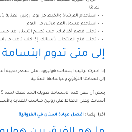
– الزيارة الدورية لطبيب الأسنان: تعد المواعيد ا
تمامًا
– استخدام الفرشاة والخيط كل يوم: روتين العناية ب
– استخدم غسول الفم مرتين في اليوم
– تجنب قضم أظافرك: حيث تصبح الأسنان غير مستوية
– تجنب فتح المنتجات بأسنانك: إذا كنت ترغب في اس
إلى متى تدوم ابتسامة 
إذا اخترت تركيب ابتسامة هوليوود، فلن تشعر بخيبة أ
إلى لمعانها اللؤلؤي وقياساتها المثالية
أسنانك وعلى الحفاظ على روتين مناسب للعناية بالأسنا
اقرا ايضا :
افضل عيادة اسنان في الفروانية