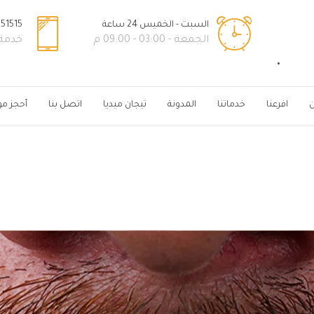
السبت - الخميس 24 ساعة
51515+
الجمعة - 03:00 - 09:00 م
خدمة ال
ن
افرعنا
خدماتنا
المدونة
تيجان ميديا
اتصل بنا
أحجز مو