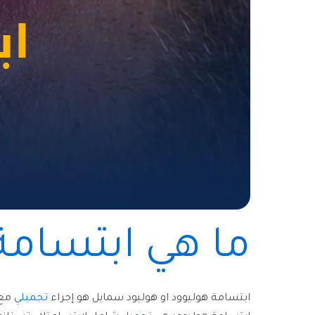
ما هي ابتسامة
ابتسامة هوليوود او هوليود سمايل هو إجراء
تجميلي
مع 