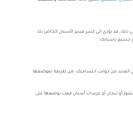
لأسنان التجميلي
تحليل حالة ابتسامتك وتنظيفها
ذلك، قد تؤدي الى كسر فينير الأسنان الخاص بك
رر جسيم باسنانك
 في العديد من جوانب ابتسامتك، من طريقة تموضعها
مة هوليوود على متانة أي قشور أو تيجان أو غرسات أسنان قمت بوضعها على