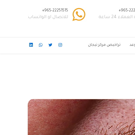
965-22251515+
965-222
عملاء 24 ساعة
للاتصال او الواتساب
عد
تراخيص مركز تيجان