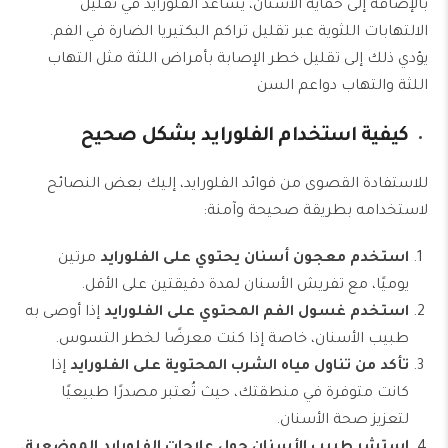
بالإضافة إلى حماية الأسنان، يساعد الفلورايد في تقليل
الالتهابات اللثوية عبر تقليل تراكم البكتيريا الضارة في الفم.
يؤدي ذلك إلى تقليل خطر الإصابة بأمراض اللثة مثل التهاب
اللثة والتهاب دواعم السن
كيفية استخدام الفلورايد بشكل صحيح
للاستفادة القصوى من فوائد الفلورايد، إليك بعض النصائح
لاستخدامه بطريقة صحيحة وآمنة:
استخدم معجون أسنان يحتوي على الفلورايد
مرتين
يوميًا، مع تفريش الأسنان لمدة دقيقتين على الأقل.
استخدم غسول الفم المحتوي على الفلورايد
إذا أوصى به
طبيب الأسنان، خاصة إذا كنت معرضًا لخطر التسوس.
تأكد من تناول مياه الشرب المحتوية على الفلورايد
إذا
كانت متوفرة في منطقتك، حيث تُعتبر مصدرًا طبيعيًا
لتعزيز صحة الأسنان.
استشر طبيب الأسنان حول علاجات الفلورايد الموضعية
،