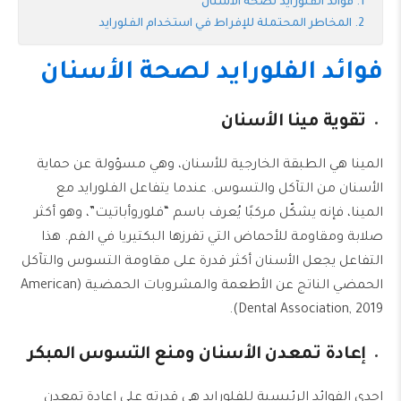
فوائد الفلورايد لصحة الأسنان
المخاطر المحتملة للإفراط في استخدام الفلورايد
فوائد الفلورايد لصحة الأسنان
تقوية مينا الأسنان
المينا هي الطبقة الخارجية للأسنان، وهي مسؤولة عن حماية
الأسنان من التآكل والتسوس. عندما يتفاعل الفلورايد مع
المينا، فإنه يشكّل مركبًا يُعرف باسم “فلوروأباتيت”، وهو أكثر
صلابة ومقاومة للأحماض التي تفرزها البكتيريا في الفم. هذا
التفاعل يجعل الأسنان أكثر قدرة على مقاومة التسوس والتآكل
الحمضي الناتج عن الأطعمة والمشروبات الحمضية (American
Dental Association, 2019).
إعادة تمعدن الأسنان ومنع التسوس المبكر
إحدى الفوائد الرئيسية للفلورايد هي قدرته على إعادة تمعدن